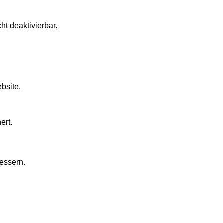
t deaktivierbar.
bsite.
ert.
bessern.