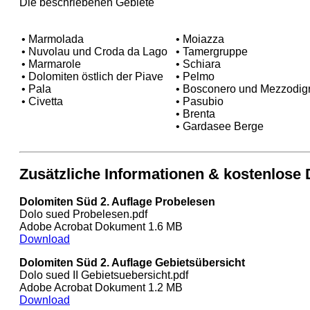
Die beschriebenen Gebiete
• Marmolada
• Moiazza
• Nuvolau und Croda da Lago
• Tamergruppe
• Marmarole
• Schiara
• Dolomiten östlich der Piave
• Pelmo
• Pala
• Bosconero und Mezzodig
• Civetta
• Pasubio
• Brenta
• Gardasee Berge
Zusätzliche Informationen & kostenlose
Dolomiten Süd 2. Auflage Probelesen
Dolo sued Probelesen.pdf
Adobe Acrobat Dokument 1.6 MB
Download
Dolomiten Süd 2. Auflage Gebietsübersicht
Dolo sued II Gebietsuebersicht.pdf
Adobe Acrobat Dokument 1.2 MB
Download